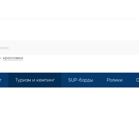
стерская
Прокат
Мототехника
Опт
Контакты
р:
кроссовки
г
Туризм и кемпинг
SUP-борды
Ролики
С