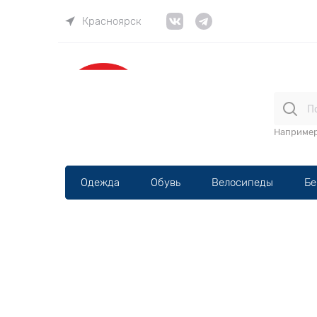
Красноярск
ВЕЛОма
Наприме
Одежда
Обувь
Велосипеды
Бе