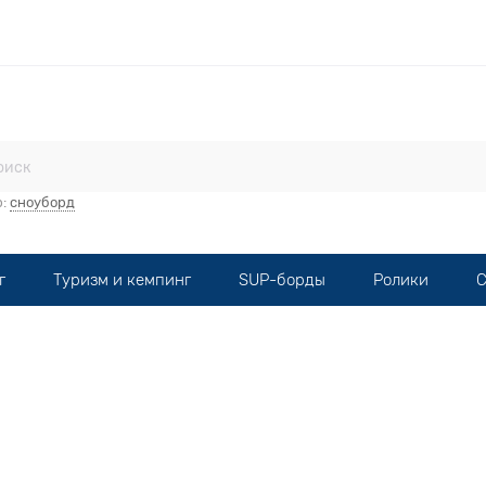
стерская
Прокат
Мототехника
Опт
Контакты
р:
сноуборд
г
Туризм и кемпинг
SUP-борды
Ролики
С