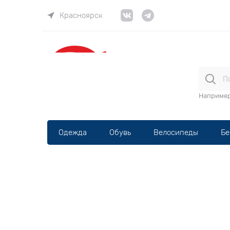
Красноярск
ВЕЛОма
Наприме
Одежда
Обувь
Велосипеды
Бе