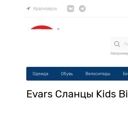
Красноярск
ВЕЛОма
Наприме
Одежда
Обувь
Велосипеды
Бе
Evars Сланцы Kids Bi