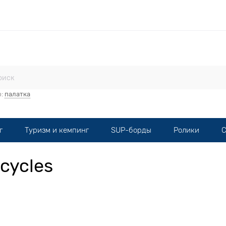
стерская
Прокат
Мототехника
Опт
Контакты
р:
палатка
г
Туризм и кемпинг
SUP-борды
Ролики
С
cycles