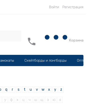
Войти
Регистрация
Корзина
амокаты
Скейтборды и лонгборды
Оптика, шлемы
p
q
r
s
t
u
v
w
x
y
z
у
ф
х
ц
ч
ш
щ
э
ю
я