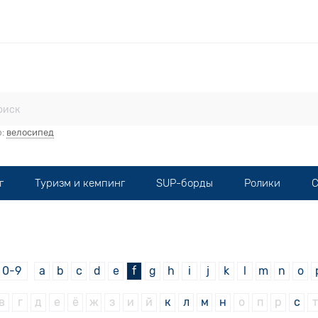
стерская
Прокат
Мототехника
Опт
Контакты
р:
велосипед
г
Туризм и кемпинг
SUP-борды
Ролики
С
0-9
a
b
c
d
e
f
g
h
i
j
k
l
m
n
o
в
г
д
е
ё
ж
з
и
й
к
л
м
н
о
п
р
с
т