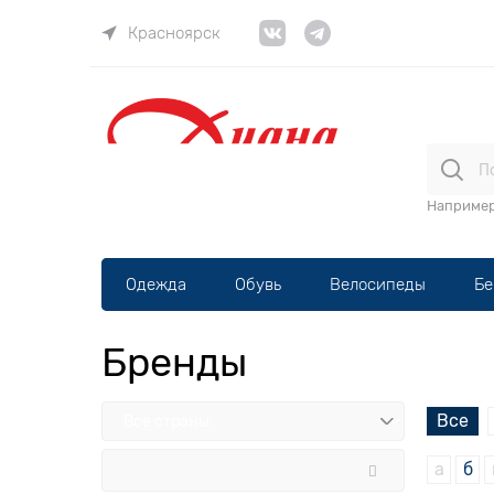
Красноярск
ВЕЛОма
Наприме
Одежда
Обувь
Велосипеды
Бе
Бренды
Все
а
б