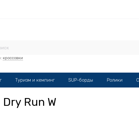
стерская
Прокат
Мототехника
Опт
Контакты
р:
кроссовки
г
Туризм и кемпинг
SUP-борды
Ролики
С
 Dry Run W