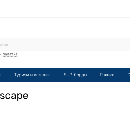
стерская
Прокат
Мототехника
Опт
Контакты
р:
палатка
г
Туризм и кемпинг
SUP-борды
Ролики
С
Escape