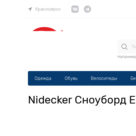
Красноярск
ВЕЛОма
Наприме
Одежда
Обувь
Велосипеды
Бе
Nidecker Сноуборд 