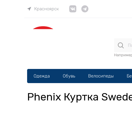
Красноярск
ВЕЛОма
Наприме
Одежда
Обувь
Велосипеды
Бе
Phenix Куртка Swed