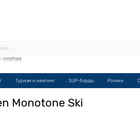
стерская
Прокат
Мототехника
Опт
Контакты
р:
сноуборд
г
Туризм и кемпинг
SUP-борды
Ролики
С
en Monotone Ski