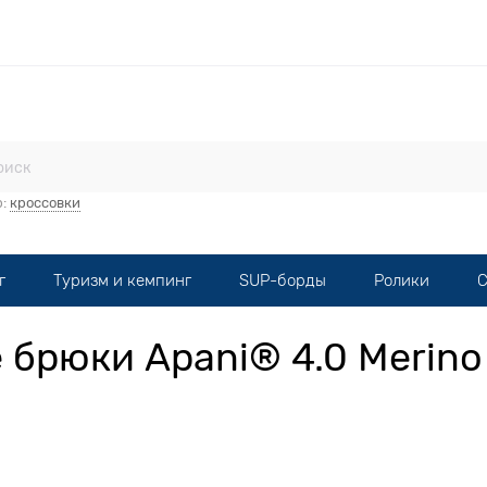
стерская
Прокат
Мототехника
Опт
Контакты
р:
кроссовки
г
Туризм и кемпинг
SUP-борды
Ролики
С
 брюки Apani® 4.0 Merino