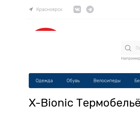
Красноярск
ВЕЛОма
Наприме
Одежда
Обувь
Велосипеды
Бе
X-Bionic Термобельё