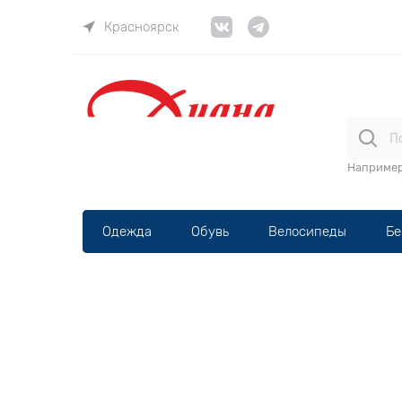
Красноярск
ВЕЛОма
Наприме
Одежда
Обувь
Велосипеды
Бе