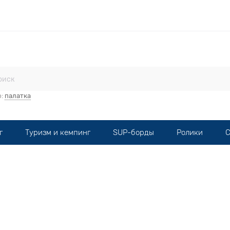
стерская
Прокат
Мототехника
Опт
Контакты
р:
палатка
г
Туризм и кемпинг
SUP-борды
Ролики
С