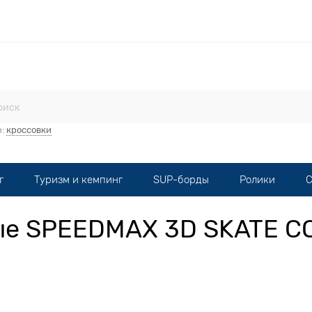
стерская
Прокат
Мототехника
Опт
Контакты
р:
кроссовки
г
Туризм и кемпинг
SUP-борды
Ролики
С
вые SPEEDMAX 3D SKATE C