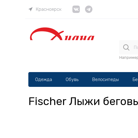
Красноярск
ВЕЛОма
Наприме
Одежда
Обувь
Велосипеды
Бе
Fischer Лыжи бего