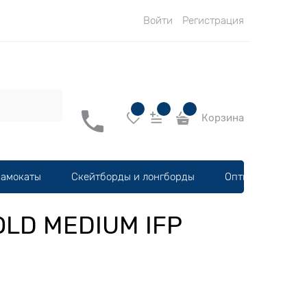
Войти
Регистрация
Корзина
амокаты
Скейтборды и лонгборды
Оптика, шлемы
OLD MEDIUM IFP